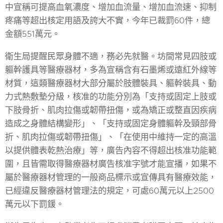
中宣稱可提高血氧濃度、增加血流量、增加血流速、抑制
疼痛等超出核定用語及誇大不實，今年已裁罰60件，總
金額551萬元。
衛生局提醒民眾身體不適，務必先就醫。坊間常見四肢或
軀幹護具等醫療器材，多為宣稱含有石墨烯或遠紅外線等
材質，這類醫療器材大部分屬於肢體裝具、軀幹裝具、動
力式熱敷墊分級，核准的功能分別為「支持或固定上肢或
下肢骨折、肌肉拉傷或韌帶扭傷，或為矯正或整直因疾病
造成之身體結構變形」、「支持或固定身體軀幹及頸部骨
折、肌肉拉傷或韌帶扭傷」、「在使用中維持一定的高溫
以提供體表乾熱治療」等，廣告內容不得超出核准功能範
圍，且皆需取得醫療器材廣告核准字號才能宣播，如果不
屬於醫療器材管理的一般商品標示或宣傳具有醫療效能，
已經違反醫療器材管理法的規定，可處60萬元以上2500
萬元以下罰鍰。