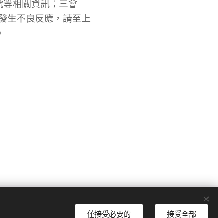
號等相關資訊；三會
發生不良反應，請至上
。
9
僅接受必要的
接受全部