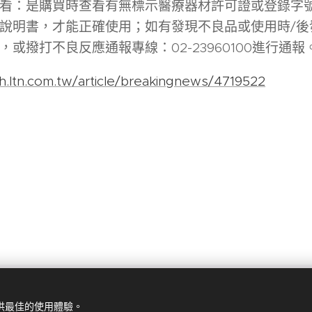
看：是購買時查看有無標示醫療器材許可證或登錄字
說明書，才能正確使用；如有發現不良品或使用時/後
或撥打不良反應通報專線：02-23960100進行通報
th.ltn.com.tw/article/breakingnews/4719522
富甲顧問有限公司，
桃園市蘆竹區經國路892號16樓
， +886-3-356365
提供最佳的使用體驗。