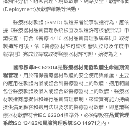
追溯性分析、組態管理、現成軟體、網路安全、軟體佈署
(Deployment)及軟體維護等活動。
醫療器材軟體 (SaMD) 製造業者從事製造行為，應依
據《醫療器材品質管理系統檢查及製造許可核發辦法》申
請檢查，符合《醫療 4/ 16 器材品質管理系統準則》取得
製造許可後，依《醫療器材許可證核 發與登錄及年度申
報準則》完成登錄或取得醫療器材許可證，始得為之。
國際標準IEC62304
是
醫療器材開發軟體生命週期流
程管理
，用於確保醫療器材軟體的安全使用與維護，主要
的應用在軟體內嵌或整合到醫療器材上的軟體。適用範圍
包含醫療軟體及嵌入或整合於醫療器材上的軟體。醫療器
材製造商應提供和運行品質管理體制，來證實有能力持續
提供滿足顧客和適用法規要求的醫療器材軟體，即意謂醫
療器材軟體符合
IEC 62304
標準外，必須架設在
品質管理
系統ISO 13485
和
風險管理系統ISO 14971
之內。